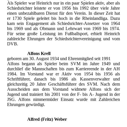
Als Spieler war Heinrich nur in ein paar Spielen aktiv, aber als
Schiedsrichter leistete er von 1956 bis 1992 über viele Jahre
einen unbezahlbaren Dienst für den Verein. In dieser Zeit hat
er 1730 Spiele geleitet bis hoch in die Rheinlandliga. Dazu
kam sein Engagement als Schiedsrichter-Ansetzer von 1964
bis 1969 und als Obmann und Lehrwart von 1969 bis 1974.
Für seine große Leistung im Fußballsport, erhielt Heinrich
zahlreiche Ehrungen der Schiedsrichtervereinigung und vom
DVB.
Alfons Krell
geboren am 30. August 1934 und Ehrenmitglied seit 1991
Alfons begann als Spieler beim SVM im Jahre 1949 und
durchlief die Mannschaften bis zum Karriereende in der AH
1984. Im Vorstand war er Aktiv von 1954 bis 1956 als
Schriftführer, danach bis 1986 als Kassenverwalter und
gleichzeitig 20 Jahre Geschäftsführer des SVM. Nach dem
Ausscheiden aus dem Vorstand widmete Alfons sich der
Jugend und trainiert bis 2001 von der F- bis A- Jugend in der
JSG. Alfons nimmermüder Einsatz wurde mit Zahlreichen
Ehrungen gewürdigt.
Alfred (Fritz) Weber