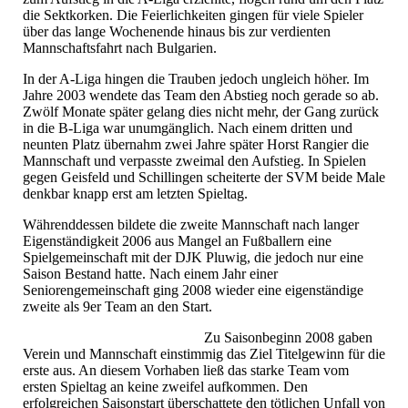
die Sektkorken. Die Feierlichkeiten gingen für viele Spieler
über das lange Wochenende hinaus bis zur verdienten
Mannschaftsfahrt nach Bulgarien.
In der A-Liga hingen die Trauben jedoch ungleich höher. Im
Jahre 2003 wendete das Team den Abstieg noch gerade so ab.
Zwölf Monate später gelang dies nicht mehr, der Gang zurück
in die B-Liga war unumgänglich. Nach einem dritten und
neunten Platz übernahm zwei Jahre später Horst Rangier die
Mannschaft und verpasste zweimal den Aufstieg. In Spielen
gegen Geisfeld und Schillingen scheiterte der SVM beide Male
denkbar knapp erst am letzten Spieltag.
Währenddessen bildete die zweite Mannschaft nach langer
Eigenständigkeit 2006 aus Mangel an Fußballern eine
Spielgemeinschaft mit der DJK Pluwig, die jedoch nur eine
Saison Bestand hatte. Nach einem Jahr einer
Seniorengemeinschaft ging 2008 wieder eine eigenständige
zweite als 9er Team an den Start.
Zu Saisonbeginn 2008 gaben
Verein und Mannschaft einstimmig das Ziel Titelgewinn für die
erste aus. An diesem Vorhaben ließ das starke Team vom
ersten Spieltag an keine zweifel aufkommen. Den
erfolgreichen Saisonstart überschattete den tötlichen Unfall von