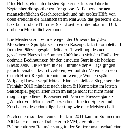
Dirk Heinz, einen der besten Spieler der letzten Jahre im
September die sportlichen Ereignisse. Auf einer enormen
mannschaftlichen Geschlossenheit und mit großer Hilfe von
oben erreichte die Mannschaft im Mai 2009 das gesteckte Ziel.
Das Jahr und die Nummer 9 sind seither untrennbar mit Dirk
und dem Meistertitel verbunden.
Die Meistersaison wurde wegen der Umwandlung des
Morscheider Sportplatzes in einen Rasenplatz fast komplett auf
fremden Plätzen gespielt. Mit der Einweihung des neu
gestalteten Platzes im Sommer 2009 boten sich den Fußballern
optimale Bedingungen für den erneuten Start in die höchste
Kreisklasse. Die Partien in der Hinrunde der A-Liga gingen
jedoch benahe allesamt verloren, worauf der Verein sich von
Coach Horst Regnier trennte und wenige Wochen später
Wlfgang Huwer verpflichtete. Eine beispiellose Siegesserie im
Frühjahr 2010 mündete nach einem 8:1Kantersieg im letzten
Saisonspiel gegen Trier-Irsch im lange nicht für nicht mehr
möglich gehaltenen Klassenerhalt. Von der Pressesogar als
„Wunder von Morscheid“ bezeichnet, feierten Spieler und
Zuschauer diese einmalige Leistung wie eine Meisterschaft.
Nach einem soliden neunten Platz in 2011 kam im Sommer mit
Ali Bauer ein neuer Trainer zum SVM, der mit der
Ballorientierten Raumdeckung in der Soniorenmannschaft eine