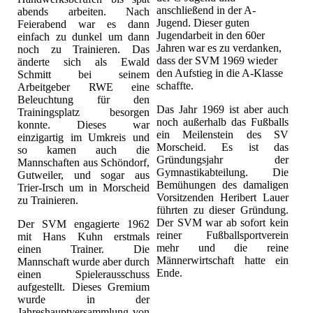
anschließend in der A-
abends arbeiten. Nach
Jugend. Dieser guten
Feierabend war es dann
Jugendarbeit in den 60er
einfach zu dunkel um dann
Jahren war es zu verdanken,
noch zu Trainieren. Das
dass der SVM 1969 wieder
änderte sich als Ewald
den Aufstieg in die A-Klasse
Schmitt bei seinem
schaffte.
Arbeitgeber RWE eine
Beleuchtung für den
Das Jahr 1969 ist aber auch
Trainingsplatz besorgen
noch außerhalb das Fußballs
konnte. Dieses war
ein Meilenstein des SV
einzigartig im Umkreis und
Morscheid. Es ist das
so kamen auch die
Gründungsjahr der
Mannschaften aus Schöndorf,
Gymnastikabteilung. Die
Gutweiler, und sogar aus
Bemühungen des damaligen
Trier-Irsch um in Morscheid
Vorsitzenden Heribert Lauer
zu Trainieren.
führten zu dieser Gründung.
Der SVM war ab sofort kein
Der SVM engagierte 1962
reiner Fußballsportverein
mit Hans Kuhn erstmals
mehr und die reine
einen Trainer. Die
Männerwirtschaft hatte ein
Mannschaft wurde aber durch
Ende.
einen Spielerausschuss
aufgestellt. Dieses Gremium
wurde in der
Jahreshauptversammlung von