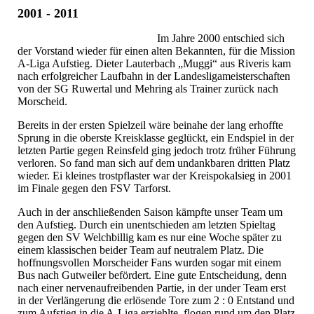
2001 - 2011
Im Jahre 2000 entschied sich
der Vorstand wieder für einen alten Bekannten, für die Mission
A-Liga Aufstieg. Dieter Lauterbach „Muggi“ aus Riveris kam
nach erfolgreicher Laufbahn in der Landesligameisterschaften
von der SG Ruwertal und Mehring als Trainer zurück nach
Morscheid.
Bereits in der ersten Spielzeil wäre beinahe der lang erhoffte
Sprung in die oberste Kreisklasse geglückt, ein Endspiel in der
letzten Partie gegen Reinsfeld ging jedoch trotz früher Führung
verloren. So fand man sich auf dem undankbaren dritten Platz
wieder. Ei kleines trostpflaster war der Kreispokalsieg in 2001
im Finale gegen den FSV Tarforst.
Auch in der anschließenden Saison kämpfte unser Team um
den Aufstieg. Durch ein unentschieden am letzten Spieltag
gegen den SV Welchbillig kam es nur eine Woche später zu
einem klassischen beider Team auf neutralem Platz. Die
hoffnungsvollen Morscheider Fans wurden sogar mit einem
Bus nach Gutweiler befördert. Eine gute Entscheidung, denn
nach einer nervenaufreibenden Partie, in der under Team erst
in der Verlängerung die erlösende Tore zum 2 : 0 Entstand und
zum Aufstieg in die A-Liga erziehlte, flogen rund um den Platz