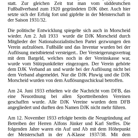
statt. Zur gleichen Zeit trat man vom süddeutschen
Fußballverband zum 1920 gegründeten DJK über. Auch hier
setzte sich der Erfolg fort und gipfelte in der Meisterschaft in
der Saison 1931/32.
Die politische Entwicklung spiegelte sich auch in Morscheid
wieder. Am 2. Juli 1933 wurde die DJK Morscheid durch
Mitglieder der Nationalsozialistischen Partei gezwungen den
Verein aufzulösen. Fußbälle und das Inventar wurden bei der
Auflösung meistbietend versteigert.. Der Versteigerungsvertrag
mit dem Bargeld, welches noch in der Vereinskasse war,
wurde vom Stützpunktleiter eingezogen. Der Verein gehörte
dem DJK Verband an und wurde bei der Auflösung nicht bei
dem Verband abgemeldet. Nur die DJK Pluwig und die DJK
Morscheid wurden von dem Auflösungsschicksal betroffen.
Am 24. Juni 1933 erhielten wir die Nachricht vom DFB, das
eine Neuordnung bei allen Sporttreibenden Vereinen
geschaffen wurde. Alle DJK Vereine wurden dem DFB
angegliedert und durften den Namen DJK nicht mehr führen.
Am 12. November 1933 erfolgte bereits die Neugründung auf
Betreiben der Herren Alfons Jünker und Karl Steffes. Die
folgenden Jahre waren ein Auf und Ab mit dem Höhepunkt
der Meisterschaft in der A-Klasse 1937/38. Mit dem