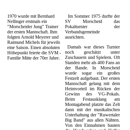
1970 wurde mit Bernhard
Im Sommer 1975 durfte der
Nellinger erstmals ein
SV Morscheid das
"Morscheider Jung" Trainer
Pokalturnier der
der ersten Mannschaft. Ihm
Verbandsgemeinde
folgten Arnold Meyerer und
ausrichten.
Raimund Michels für jeweils
Damals war dieses Turnier
eine Saison. Einen absoluten
noch geschätzt unter
Höhepunkt feierte die SVM -
Zuschauern und Spielern. Oft
Familie Mitte der 70er Jahre.
Standen mehr als 400 Fans an
der Bande. In Morscheid
wurde sogar ein großes
Festzelt aufgebaut. Der ersten
Mannschaft gelang mit dem
Heimvorteil im Rücken der
Gewinn des VG-Pokals.
Beim Festausklang am
Montagabend platzte das Zelt
dann mit der musikalischen
Unterhaltung der "Ruwertaler
Big Band" aus allen Nähten.
Von den Einnahmen bauten