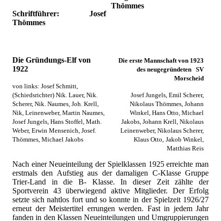
Thömmes
Schriftführer: Josef
Thömmes
Die Gründungs-Elf von
Die erste Mannschaft von 1923
1922
des neugegründeten
SV
Morscheid
von links: Josef Schmitt,
(Schiedsrichter) Nik. Lauer, Nik.
Josef Jungels, Emil Scherer,
Scherer, Nik. Naumes, Joh. Krell,
Nikolaus Thömmes, Johann
Nik, Leinenweber, Martin Naumes,
Winkel, Hans Otto, Michael
Josef Jungels, Hans Stoffel, Math.
Jakobs, Johann Krell, Nikolaus
Weber, Erwin Mensenich, Josef.
Leinenweber, Nikolaus Scherer,
Thömmes, Michael Jakobs
Klaus Otto,
Jakob Winkel,
Matthias Reis
Nach einer Neueinteilung der Spielklassen 1925 erreichte man
erstmals den Aufstieg aus der damaligen C-Klasse Gruppe
Trier-Land in die B- Klasse. In dieser Zeit zählte der
Sportverein 43 überwiegend aktive Mitglieder. Der Erfolg
setzte sich nahtlos fort und so konnte in der Spielzeit 1926/27
erneut der Meistertitel errungen werden. Fast in jedem Jahr
fanden in den Klassen Neueinteilungen und Umgruppierungen